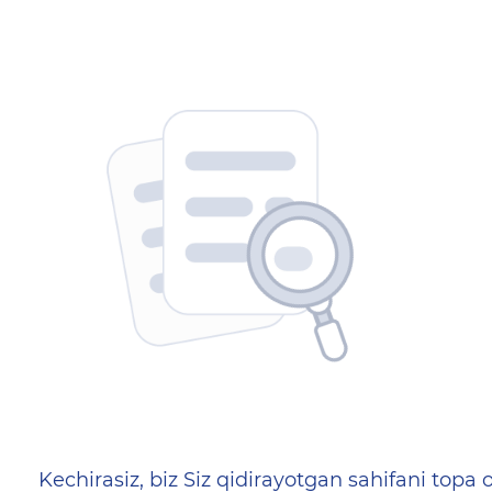
404 — Страница не найд
Kechirasiz, biz Siz qidirayotgan sahifani topa o