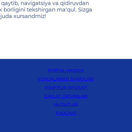
qaytib, navigatsiya va qidiruvdan
k borligini tekshirgan ma'qul. Sizga
 juda xursandmiz!
PORTAL HAQIDA
FOYDALANISH SHARTLARI
MAXFIYLIK SIYOSATI
DAVLAT ORGANLARI
HUJJATLAR
FAOLIYAT