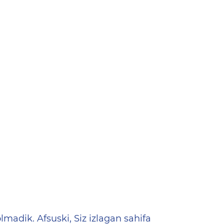
ена
lmadik. Afsuski, Siz izlagan sahifa