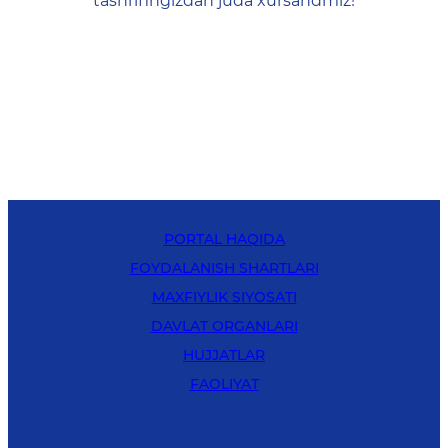
tashrifingizdan juda xursandmiz!
PORTAL HAQIDA
FOYDALANISH SHARTLARI
MAXFIYLIK SIYOSATI
DAVLAT ORGANLARI
HUJJATLAR
FAOLIYAT