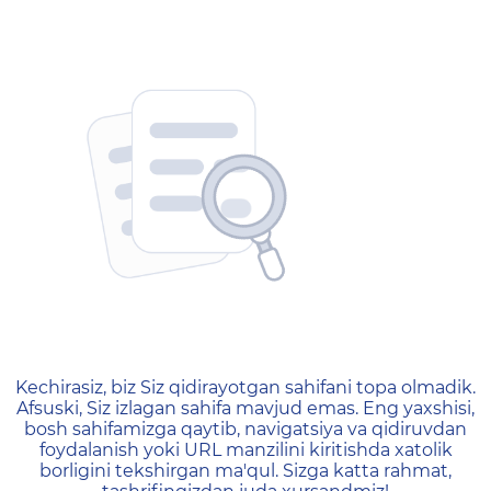
404 — Страница не найд
Kechirasiz, biz Siz qidirayotgan sahifani topa olmadik.
Afsuski, Siz izlagan sahifa mavjud emas. Eng yaxshisi,
bosh sahifamizga qaytib, navigatsiya va qidiruvdan
foydalanish yoki URL manzilini kiritishda xatolik
borligini tekshirgan ma'qul. Sizga katta rahmat,