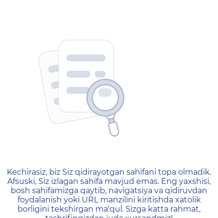
404 — Страница не найд
Kechirasiz, biz Siz qidirayotgan sahifani topa olmadik.
Afsuski, Siz izlagan sahifa mavjud emas. Eng yaxshisi,
bosh sahifamizga qaytib, navigatsiya va qidiruvdan
foydalanish yoki URL manzilini kiritishda xatolik
borligini tekshirgan ma'qul. Sizga katta rahmat,