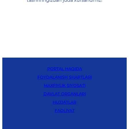
tashrifingizdan juda xursandmiz!
PORTAL HAQIDA
FOYDALANISH SHARTLARI
MAXFIYLIK SIYOSATI
DAVLAT ORGANLARI
HUJJATLAR
FAOLIYAT