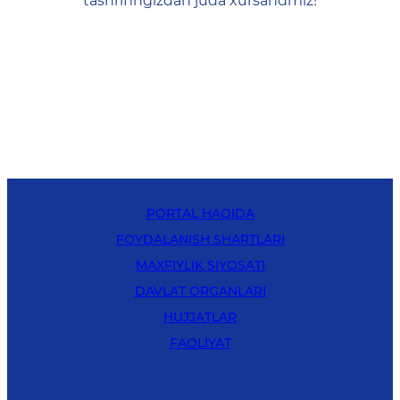
tashrifingizdan juda xursandmiz!
PORTAL HAQIDA
FOYDALANISH SHARTLARI
MAXFIYLIK SIYOSATI
DAVLAT ORGANLARI
HUJJATLAR
FAOLIYAT