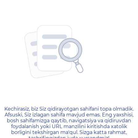
404 — Страница не найд
Kechirasiz, biz Siz qidirayotgan sahifani topa olmadik.
Afsuski, Siz izlagan sahifa mavjud emas. Eng yaxshisi,
bosh sahifamizga qaytib, navigatsiya va qidiruvdan
foydalanish yoki URL manzilini kiritishda xatolik
borligini tekshirgan ma'qul. Sizga katta rahmat,