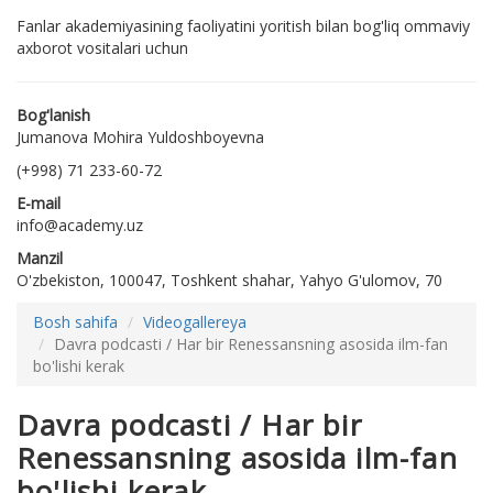
Fanlar akademiyasining faoliyatini yoritish bilan bog'liq ommaviy
axborot vositalari uchun
Bog'lanish
Jumanova Mohira Yuldoshboyevna
(+998) 71 233-60-72
E-mail
info@academy.uz
Manzil
O'zbekiston, 100047, Toshkent shahar, Yahyo G'ulomov, 70
Bosh sahifa
Videogallereya
Davra podcasti / Har bir Renessansning asosida ilm-fan
bo'lishi kerak
Davra podcasti / Har bir
Renessansning asosida ilm-fan
bo'lishi kerak