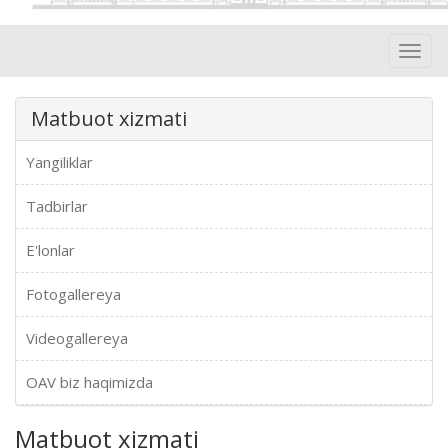
Toggl
navig
Matbuot xizmati
Yangiliklar
Tadbirlar
E'lonlar
Fotogallereya
Videogallereya
OAV biz haqimizda
Matbuot xizmati