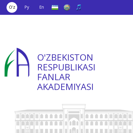
O'z
Ру
En
Yagona aloqa
(+998) 71
;
Ishonch
(+998) 71
raqami
2000036
telefoni
2335623
O'ZBEKISTON
RESPUBLIKASI
FANLAR
AKADEMIYASI