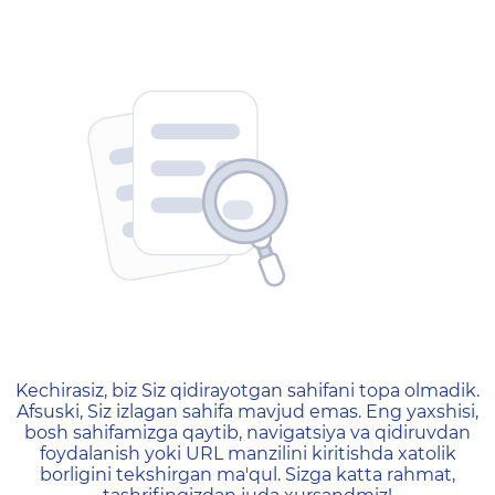
404 — Страница не найд
Kechirasiz, biz Siz qidirayotgan sahifani topa olmadik.
Afsuski, Siz izlagan sahifa mavjud emas. Eng yaxshisi,
bosh sahifamizga qaytib, navigatsiya va qidiruvdan
foydalanish yoki URL manzilini kiritishda xatolik
borligini tekshirgan ma'qul. Sizga katta rahmat,