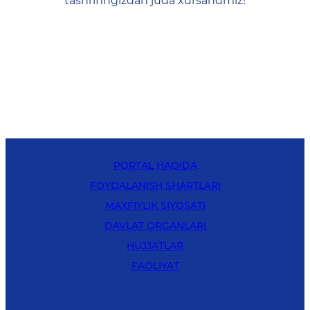
tashrifingizdan juda xursandmiz!
PORTAL HAQIDA
FOYDALANISH SHARTLARI
MAXFIYLIK SIYOSATI
DAVLAT ORGANLARI
HUJJATLAR
FAOLIYAT