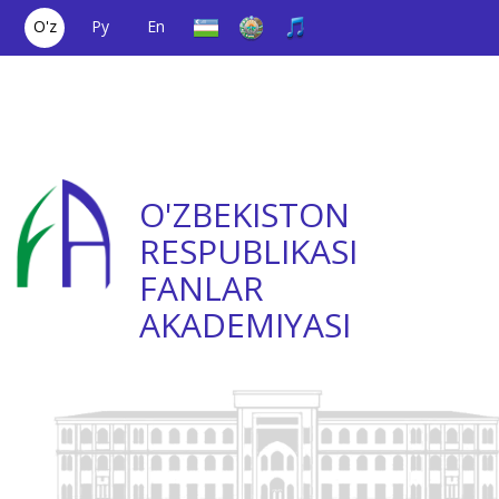
O'z
Ру
En
Yagona aloqa
(+998) 71
;
Ishonch
(+998) 71
raqami
2000036
telefoni
2335623
O'ZBEKISTON
RESPUBLIKASI
FANLAR
AKADEMIYASI