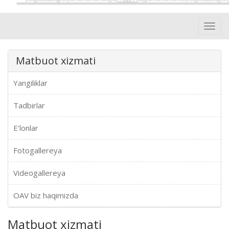
Toggl
navig
Matbuot xizmati
Yangiliklar
Tadbirlar
E'lonlar
Fotogallereya
Videogallereya
OAV biz haqimizda
Matbuot xizmati