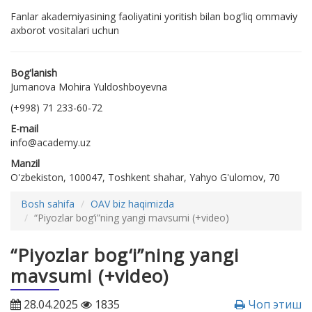
Fanlar akademiyasining faoliyatini yoritish bilan bog'liq ommaviy
axborot vositalari uchun
Bog'lanish
Jumanova Mohira Yuldoshboyevna
(+998) 71 233-60-72
E-mail
info@academy.uz
Manzil
O'zbekiston, 100047, Toshkent shahar, Yahyo G'ulomov, 70
Bosh sahifa
OAV biz haqimizda
“Piyozlar bog‘i”ning yangi mavsumi (+video)
“Piyozlar bog‘i”ning yangi
mavsumi (+video)
28.04.2025
1835
Чоп этиш