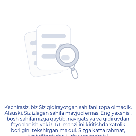
404 — Страница не найд
Kechirasiz, biz Siz qidirayotgan sahifani topa olmadik.
Afsuski, Siz izlagan sahifa mavjud emas. Eng yaxshisi,
bosh sahifamizga qaytib, navigatsiya va qidiruvdan
foydalanish yoki URL manzilini kiritishda xatolik
borligini tekshirgan ma'qul. Sizga katta rahmat,