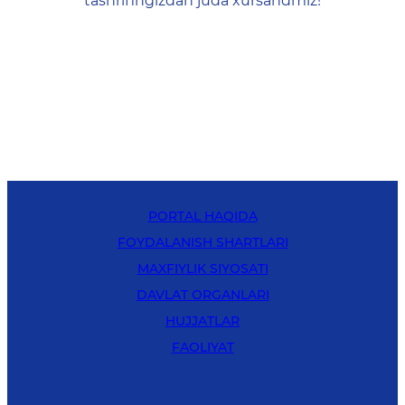
tashrifingizdan juda xursandmiz!
PORTAL HAQIDA
FOYDALANISH SHARTLARI
MAXFIYLIK SIYOSATI
DAVLAT ORGANLARI
HUJJATLAR
FAOLIYAT