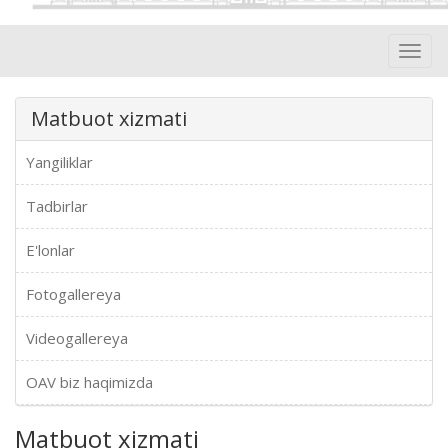
Toggl
navig
Matbuot xizmati
Yangiliklar
Tadbirlar
E'lonlar
Fotogallereya
Videogallereya
OAV biz haqimizda
Matbuot xizmati