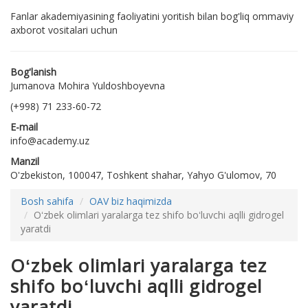
Fanlar akademiyasining faoliyatini yoritish bilan bog'liq ommaviy
axborot vositalari uchun
Bog'lanish
Jumanova Mohira Yuldoshboyevna
(+998) 71 233-60-72
E-mail
info@academy.uz
Manzil
O'zbekiston, 100047, Toshkent shahar, Yahyo G'ulomov, 70
Bosh sahifa
OAV biz haqimizda
Oʻzbek olimlari yaralarga tez shifo boʻluvchi aqlli gidrogel
yaratdi
Oʻzbek olimlari yaralarga tez
shifo boʻluvchi aqlli gidrogel
yaratdi