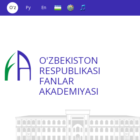
O'z
Ру
En
Yagona aloqa
(+998) 71
;
Ishonch
(+998) 71
raqami
2000036
telefoni
2335623
O'ZBEKISTON
RESPUBLIKASI
FANLAR
AKADEMIYASI