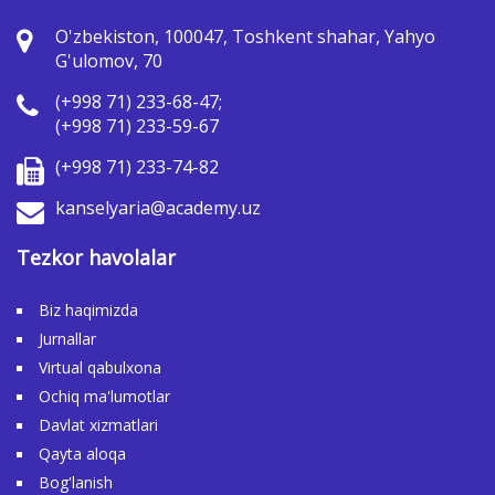
O'zbekiston, 100047, Toshkent shahar, Yahyo
G'ulomov, 70
(+998 71) 233-68-47;
(+998 71) 233-59-67
(+998 71) 233-74-82
kanselyaria@academy.uz
Tezkor havolalar
Biz haqimizda
Jurnallar
Virtual qabulxona
Ochiq ma'lumotlar
Davlat xizmatlari
Qayta aloqa
Bog'lanish