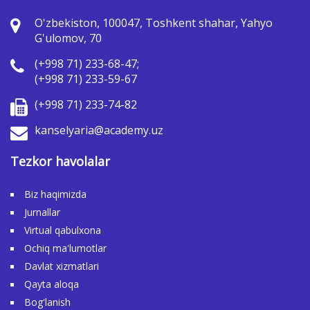
O'zbekiston, 100047, Toshkent shahar, Yahyo
G'ulomov, 70
(+998 71) 233-68-47;
(+998 71) 233-59-67
(+998 71) 233-74-82
kanselyaria@academy.uz
Tezkor havolalar
Biz haqimizda
Jurnallar
Virtual qabulxona
Ochiq ma'lumotlar
Davlat xizmatlari
Qayta aloqa
Bog'lanish