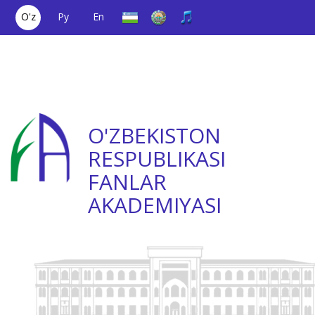
O'z
Ру
En
Yagona aloqa
(+998) 71
;
Ishonch
(+998) 71
raqami
2000036
telefoni
2335623
O'ZBEKISTON
RESPUBLIKASI
FANLAR
AKADEMIYASI