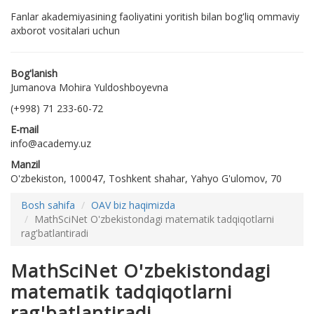
Fanlar akademiyasining faoliyatini yoritish bilan bog'liq ommaviy
axborot vositalari uchun
Bog'lanish
Jumanova Mohira Yuldoshboyevna
(+998) 71 233-60-72
E-mail
info@academy.uz
Manzil
O'zbekiston, 100047, Toshkent shahar, Yahyo G'ulomov, 70
Bosh sahifa
OAV biz haqimizda
MathSciNet O'zbekistondagi matematik tadqiqotlarni
rag'batlantiradi
MathSciNet O'zbekistondagi
matematik tadqiqotlarni
rag'batlantiradi