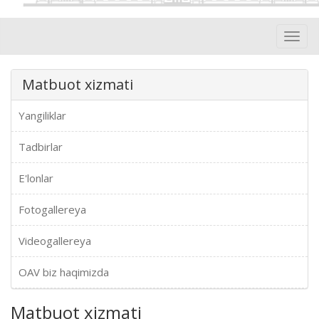
Toggl
navig
Matbuot xizmati
Yangiliklar
Tadbirlar
E'lonlar
Fotogallereya
Videogallereya
OAV biz haqimizda
Matbuot xizmati