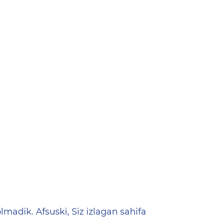
ена
lmadik. Afsuski, Siz izlagan sahifa