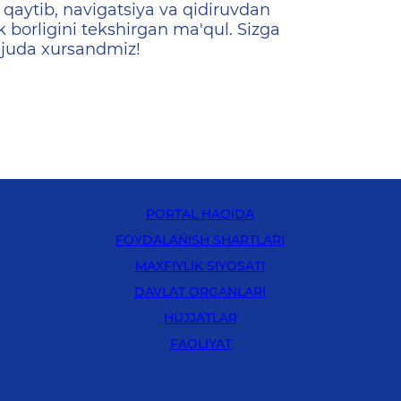
qaytib, navigatsiya va qidiruvdan
k borligini tekshirgan ma'qul. Sizga
 juda xursandmiz!
PORTAL HAQIDA
FOYDALANISH SHARTLARI
MAXFIYLIK SIYOSATI
DAVLAT ORGANLARI
HUJJATLAR
FAOLIYAT