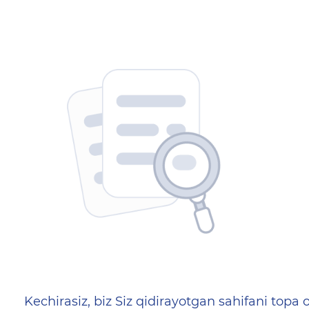
404 — Страница не найд
Kechirasiz, biz Siz qidirayotgan sahifani topa o