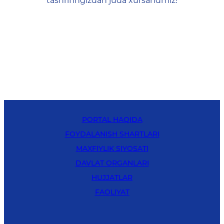
tashrifingizdan juda xursandmiz!
PORTAL HAQIDA
FOYDALANISH SHARTLARI
MAXFIYLIK SIYOSATI
DAVLAT ORGANLARI
HUJJATLAR
FAOLIYAT