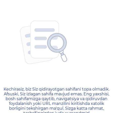
404 — Страница не найд
Kechirasiz, biz Siz qidirayotgan sahifani topa olmadik.
Afsuski, Siz izlagan sahifa mavjud emas. Eng yaxshisi,
bosh sahifamizga qaytib, navigatsiya va qidiruvdan
foydalanish yoki URL manzilini kiritishda xatolik
borligini tekshirgan ma'qul. Sizga katta rahmat,