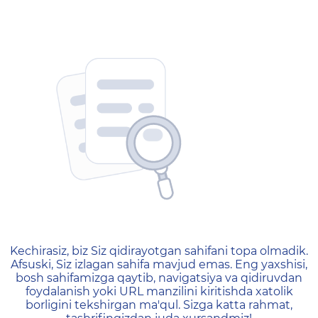
404 — Страница не найд
Kechirasiz, biz Siz qidirayotgan sahifani topa olmadik.
Afsuski, Siz izlagan sahifa mavjud emas. Eng yaxshisi,
bosh sahifamizga qaytib, navigatsiya va qidiruvdan
foydalanish yoki URL manzilini kiritishda xatolik
borligini tekshirgan ma'qul. Sizga katta rahmat,