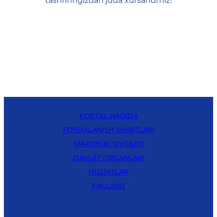
tashrifingizdan juda xursandmiz!
PORTAL HAQIDA
FOYDALANISH SHARTLARI
MAXFIYLIK SIYOSATI
DAVLAT ORGANLARI
HUJJATLAR
FAOLIYAT