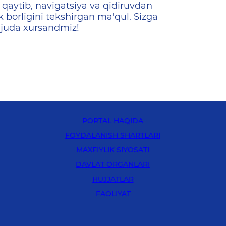
qaytib, navigatsiya va qidiruvdan
k borligini tekshirgan ma'qul. Sizga
 juda xursandmiz!
PORTAL HAQIDA
FOYDALANISH SHARTLARI
MAXFIYLIK SIYOSATI
DAVLAT ORGANLARI
HUJJATLAR
FAOLIYAT