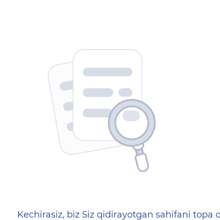
404 — Страница не найд
Kechirasiz, biz Siz qidirayotgan sahifani topa o