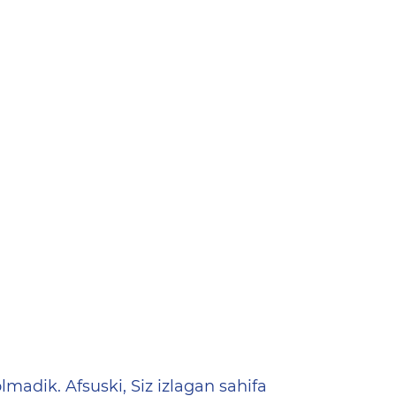
ена
lmadik. Afsuski, Siz izlagan sahifa