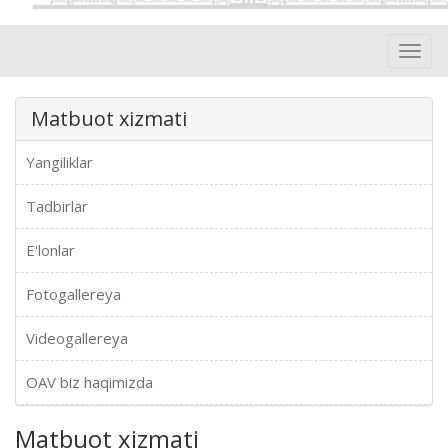
Toggl
navig
Matbuot xizmati
Yangiliklar
Tadbirlar
E'lonlar
Fotogallereya
Videogallereya
OAV biz haqimizda
Matbuot xizmati