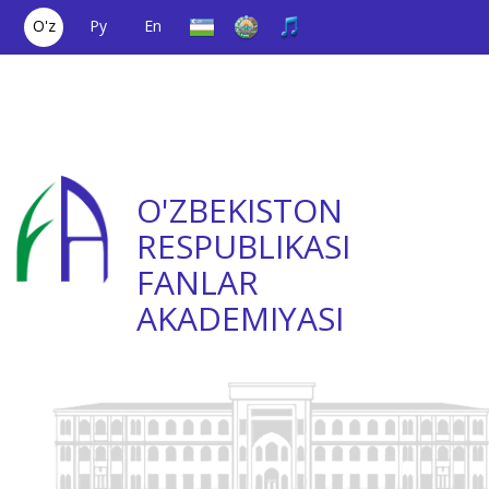
O'z
Ру
En
Yagona aloqa
(+998) 71
;
Ishonch
(+998) 71
raqami
2000036
telefoni
2335623
O'ZBEKISTON
RESPUBLIKASI
FANLAR
AKADEMIYASI