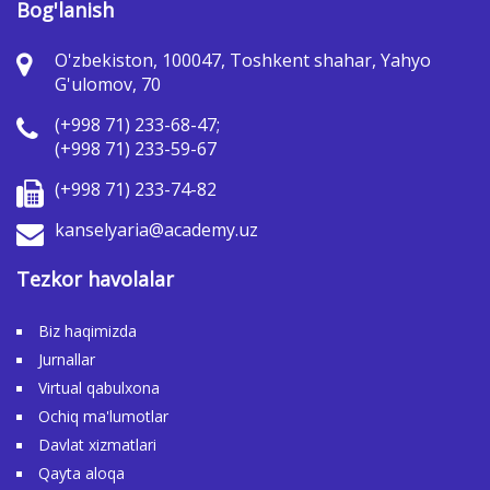
Bog'lanish
O'zbekiston, 100047, Toshkent shahar, Yahyo
G'ulomov, 70
(+998 71) 233-68-47;
(+998 71) 233-59-67
(+998 71) 233-74-82
kanselyaria@academy.uz
Tezkor havolalar
Biz haqimizda
Jurnallar
Virtual qabulxona
Ochiq ma'lumotlar
Davlat xizmatlari
Qayta aloqa