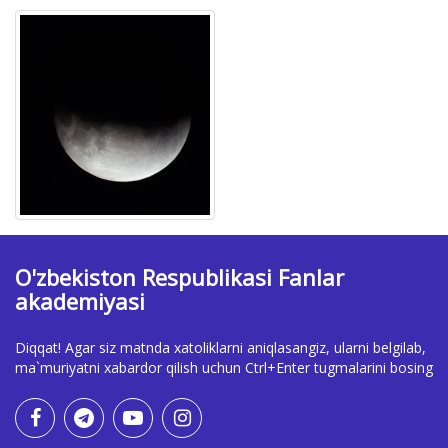
O'zbekiston Respublikasi Fanlar
akademiyasi
Diqqat! Agar siz matnda xatoliklarni aniqlasangiz, ularni belgilab,
ma`muriyatni xabardor qilish uchun Ctrl+Enter tugmalarini bosing