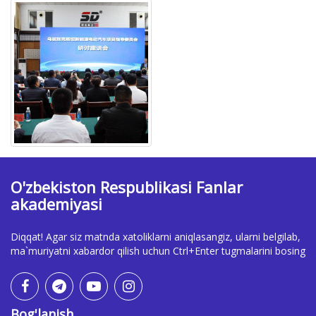
O'zbekiston Respublikasi Fanlar
akademiyasi
Diqqat! Agar siz matnda xatoliklarni aniqlasangiz, ularni belgilab,
ma`muriyatni xabardor qilish uchun Ctrl+Enter tugmalarini bosing
Bog'lanish