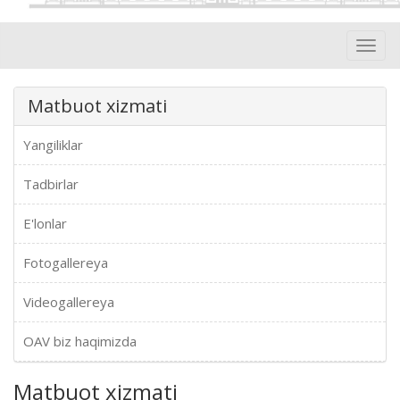
Toggl
navig
Matbuot xizmati
Yangiliklar
Tadbirlar
E'lonlar
Fotogallereya
Videogallereya
OAV biz haqimizda
Matbuot xizmati