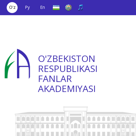
O'z
Ру
En
Yagona aloqa
(+998) 71
;
Ishonch
(+998) 71
raqami
2000036
telefoni
2335623
O'ZBEKISTON
RESPUBLIKASI
FANLAR
AKADEMIYASI