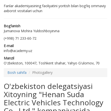
Fanlar akademiyasining faoliyatini yoritish bilan bog'liq ommaviy
axborot vositalari uchun
Bog'lanish
Jumanova Mohira Yuldoshboyevna
(+998) 71 233-60-72
E-mail
info@academy.uz
Manzil
O'zbekiston, 100047, Toshkent shahar, Yahyo G'ulomov, 70
Bosh sahifa
Photogallery
O'zbekiston delegatsiyasi
Xitoyning "Henan Suda
Electric Vehicles Technology
Co., Ltd." kompaniyasida