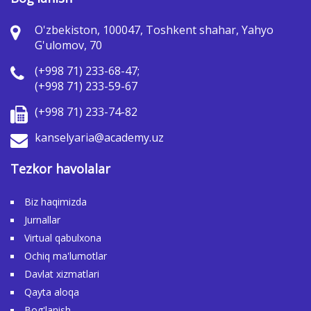
O'zbekiston, 100047, Toshkent shahar, Yahyo
G'ulomov, 70
(+998 71) 233-68-47;
(+998 71) 233-59-67
(+998 71) 233-74-82
kanselyaria@academy.uz
Tezkor havolalar
Biz haqimizda
Jurnallar
Virtual qabulxona
Ochiq ma'lumotlar
Davlat xizmatlari
Qayta aloqa
Bog'lanish