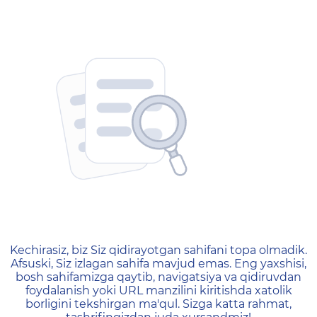
404 — Страница не найд
Kechirasiz, biz Siz qidirayotgan sahifani topa olmadik.
Afsuski, Siz izlagan sahifa mavjud emas. Eng yaxshisi,
bosh sahifamizga qaytib, navigatsiya va qidiruvdan
foydalanish yoki URL manzilini kiritishda xatolik
borligini tekshirgan ma'qul. Sizga katta rahmat,