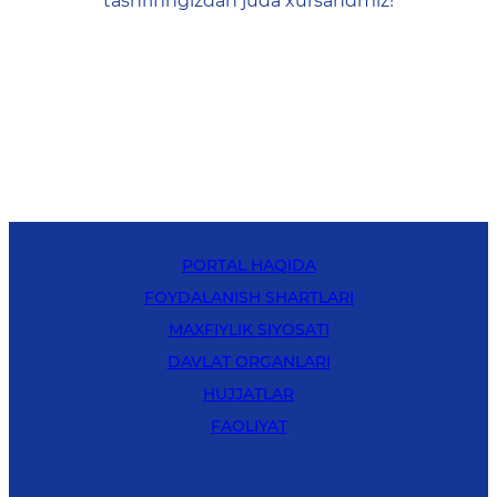
tashrifingizdan juda xursandmiz!
PORTAL HAQIDA
FOYDALANISH SHARTLARI
MAXFIYLIK SIYOSATI
DAVLAT ORGANLARI
HUJJATLAR
FAOLIYAT