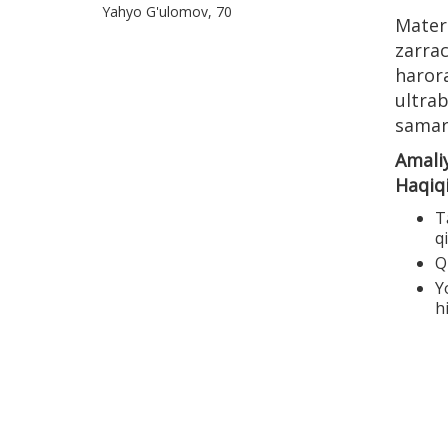
Yahyo G'ulomov, 70
Mater
zarra
haror
ultra
samara
Amali
Haqiqi
T
q
Q
Y
h