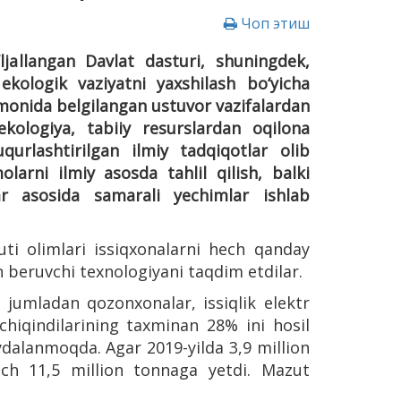
Чоп этиш
‘ljallangan Davlat dasturi, shuningdek,
kologik vaziyatni yaxshilash bo‘yicha
rmonida belgilangan ustuvor vazifalardan
kologiya, tabiiy resurslardan oqilona
qurlashtirilgan ilmiy tadqiqotlar olib
rni ilmiy asosda tahlil qilish, balki
ar asosida samarali yechimlar ishlab
uti olimlari issiqxonalarni hech qanday
n beruvchi texnologiyani taqdim etdilar.
u jumladan qozonxonalar, issiqlik elektr
chiqindilarining taxminan 28% ini hosil
ydalanmoqda. Agar 2019-yilda 3,9 million
kich 11,5 million tonnaga yetdi. Mazut