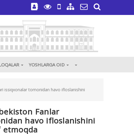
3
ALOQALAR
YOSHLARGA OID
ri issiqxonalar tomonidan havo ifloslanishini
zbekiston Fanlar
nidan havo ifloslanishini
if etmoqda