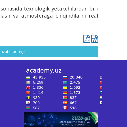
ohasida texnologik yetakchilardan biri
atlash va atmosferaga chiqindilarni real
kuzatib boring!