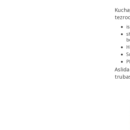
Kuchay
tezroq
i
s
b
H
S
P
Aslid
trubas