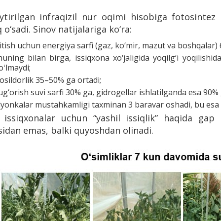
tirilgan infraqizil nur oqimi hisobiga fotosintez 
 o‘sadi. Sinov natijalariga ko‘ra:
sitish uchun energiya sarfi (gaz, ko‘mir, mazut va boshqalar
huning bilan birga, issiqxona xo‘jaligida yoqilg‘i yoqilish
oʻlmaydi;
osildorlik 35–50% ga ortadi;
ug‘orish suvi sarfi 30% ga, gidrogellar ishlatilganda esa 90
lyonkalar mustahkamligi taxminan 3 baravar oshadi, bu esa p
a issiqxonalar uchun “yashil issiqlik” haqida ga
idan emas, balki quyoshdan olinadi.