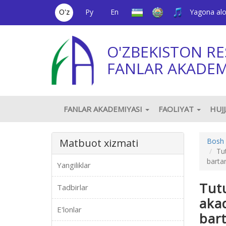
O'z
Ру
En
Yagona al
O'ZBEKISTON RE
FANLAR AKADEM
FANLAR AKADEMIYASI
FAOLIYAT
HUJ
Matbuot xizmati
Bosh 
Tut
bartar
Yangiliklar
Tutu
Tadbirlar
akad
E'lonlar
bart