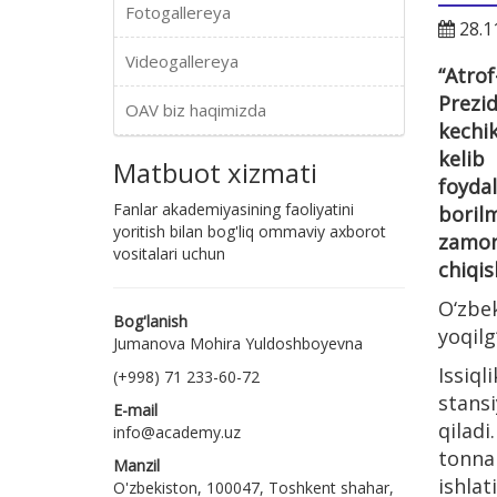
Fotogallereya
28.1
Videogallereya
“Atro
Prezi
OAV biz haqimizda
kechik
kelib
Matbuot xizmati
foyda
Fanlar akademiyasining faoliyatini
boril
yoritish bilan bog'liq ommaviy axborot
zamon
vositalari uchun
chiqis
O‘zbe
Bog'lanish
yoqilg
Jumanova Mohira Yuldoshboyevna
Issiql
(+998) 71 233-60-72
stansi
E-mail
qiladi
info@academy.uz
tonna
Manzil
ishlat
O'zbekiston, 100047, Toshkent shahar,