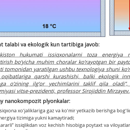
t talabi va ekologik kun tartibiga javob:
ekiston hukumati issiqxonalarni toza energiya m
tirish bo‘yicha muhim choralar ko‘rayotgan bir payt
uti tomonidan yaratilgan ushbu texnologiya shuni ko‘
 oqibatlariga qarshi kurashishi, balki ekologik in
ga o‘zining ilg‘or yechimlarini taklif qila oladi”
iyasi vitse-prezidenti, professor Sirojiddin Mirzayev.
y nanokompozit plyonkalar:
ssiqxona xoʻjaliklariga gaz va koʻmir yetkazib berishga bogʻli
nergiya tizimiga yukni kamaytiradi;
zararli” issiqlikdan voz kechish hisobiga poytaxt va viloyatlar