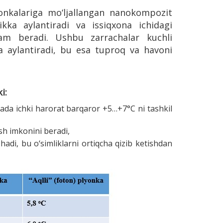
yonkalariga mo‘ljallangan nanokompozit
likka aylantiradi va issiqxona ichidagi
dam beradi. Ushbu zarrachalar kuchli
ga aylantiradi, bu esa tuproq va havoni
i:
ada ichki harorat barqaror +5…+7°C ni tashkil
ash imkonini beradi,
adi, bu o‘simliklarni ortiqcha qizib ketishdan