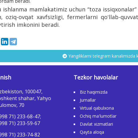
ordam beradi.
 ishlanma mamlakatimiz uchun “toza issiqxonalar” s
h, oziq-ovqat xavfsizligi, fermerlarni qoʻllab-quvv
irish imkonini beradi.
Yangiliklarni telegram kanalimizda 
nish
Tezkor havolalar
zbekiston, 100047,
Biz haqimizda
shkent shahar, Yahyo
Jurnallar
ulomov, 70
Virtual qabulxona
998 71) 233-68-47;
Ochiq ma'lumotlar
998 71) 233-59-67
Davlat xizmatlari
Qayta aloqa
998 71) 233-74-82