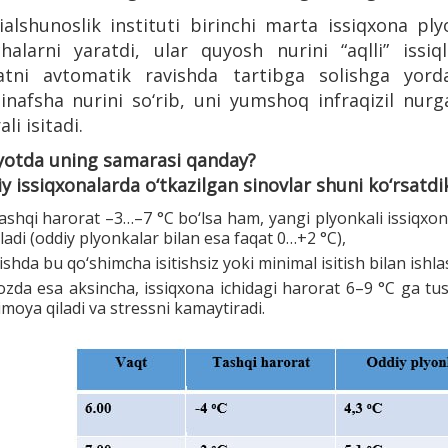
ialshunoslik instituti birinchi marta issiqxona pl
chalarni yaratdi, ular quyosh nurini “aqlli” issiq
atni avtomatik ravishda tartibga solishga yor
binafsha nurini so‘rib, uni yumshoq infraqizil nur
li isitadi.
yotda uning samarasi qanday?
y issiqxonalarda o‘tkazilgan sinovlar shuni ko‘rsatdik
ashqi harorat –3…–7 °C bo‘lsa ham, yangi plyonkali issiqxon
iladi (oddiy plyonkalar bilan esa faqat 0…+2 °C),
ishda bu qo‘shimcha isitishsiz yoki minimal isitish bilan ishl
ozda esa aksincha, issiqxona ichidagi harorat 6–9 °C ga tush
imoya qiladi va stressni kamaytiradi.