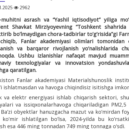
1.2025
2962
f-muhitni asrash va “Yashil iqtisodiyot” yiliga mo
dent Shavkat Mirziyoyevning “Toshkent shahrida e
tirib bo‘lmaydigan chora-tadbirlar to‘g‘risida”gi Fa
 chiqib, Fanlar akademiyasi olimlari tomonidan e
lanish va barqaror rivojlanish yo‘nalishlarida chu
moqda. Ushbu izlanishlar nafaqat mavjud muammola
aviy texnologiyalar va innovatsion yondashuvl
hga qaratilgan.
kiston Fanlar akademiyasi Materialshunoslik instit
‘i ishlatmasdan va havoga chiqindisiz isitishga imko
ik va elektr energiyasi ishlab chiqarish sektori, sh
yalari va issiqxonalarhavoga chiqariladigan PM2,5 
. Ba’zi obyektlar hanuzgacha mazut va ko‘mirdan fo
 ko‘mir ishlatilgan bo‘lsa, 2024-yilda bu ko‘rsat
ish esa 446 ming tonnadan 749 ming tonnaga o‘sdi.