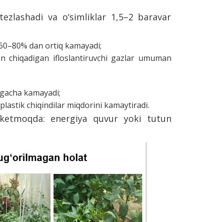
tezlashadi va o‘simliklar 1,5–2 baravar
) 60–80% dan ortiq kamayadi;
idan chiqadigan ifloslantiruvchi gazlar umuman
% gacha kamayadi;
lastik chiqindilar miqdorini kamaytiradi.
p ketmoqda: energiya quvur yoki tutun