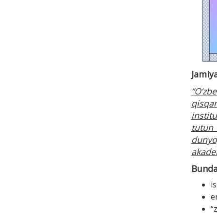
Jamiya
“O‘zb
qisqar
instit
tutun
dunyo
akadem
Bunda
i
e
“