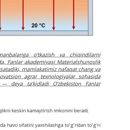
anbalariga o‘tkazish va chiqindilarni
da, Fanlar akademiyasi Materialshunoslik
rsatadiki, mamlakatimiz nafaqat chang va
novatsion agrar texnologiyalar sohasida
, — deya ta’kidladi O‘zbekiston Fanlar
qlikni keskin kamaytirish imkonini beradi;
da havo sifatini yaxshilashga toʻgʻridan toʻgʻri