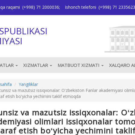
oqa raqami
(+998) 71 2000036
;
Ishonch telefoni
(+998) 71 233562
SPUBLIKASI
IYASI
JATLAR
XIZMATLAR
MATBUOT XIZMATI
XALQARO 
sahifa
Yangiliklar
unsiz va mazutsiz issiqxonalar: Oʻzbekiston Fanlar akademiyasi olimla
af etish boʻyicha yechimini taklif etmoqda
nsiz va mazutsiz issiqxonalar: Oʻ
emiyasi olimlari issiqxonalar tomo
araf etish boʻyicha yechimini takl