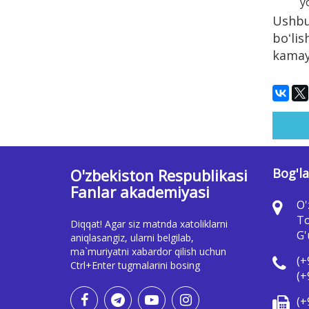
y
Ushbu
boʻlis
kamayt
O'zbekiston Respublikasi
Bog'la
Fanlar akademiyasi
O'
To
Diqqat! Agar siz matnda xatoliklarni
G'
aniqlasangiz, ularni belgilab,
ma`muriyatni xabardor qilish uchun
(+
Ctrl+Enter tugmalarini bosing
(+
(+