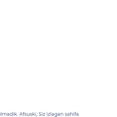
ена
lmadik. Afsuski, Siz izlagan sahifa