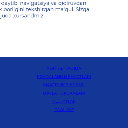
qaytib, navigatsiya va qidiruvdan
k borligini tekshirgan ma'qul. Sizga
 juda xursandmiz!
PORTAL HAQIDA
FOYDALANISH SHARTLARI
MAXFIYLIK SIYOSATI
DAVLAT ORGANLARI
HUJJATLAR
FAOLIYAT