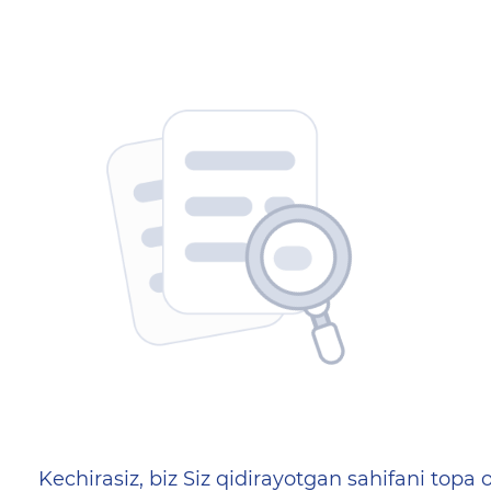
404 — Страница не найд
Kechirasiz, biz Siz qidirayotgan sahifani topa o