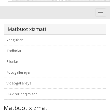
Toggl
navig
Matbuot xizmati
Yangiliklar
Tadbirlar
E'lonlar
Fotogallereya
Videogallereya
OAV biz haqimizda
Matbuot xizmati