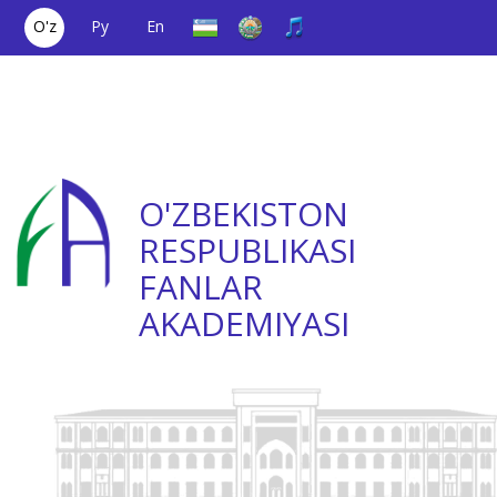
O'z
Ру
En
Yagona aloqa
(+998) 71
;
Ishonch
(+998) 71
raqami
2000036
telefoni
2335623
O'ZBEKISTON
RESPUBLIKASI
FANLAR
AKADEMIYASI