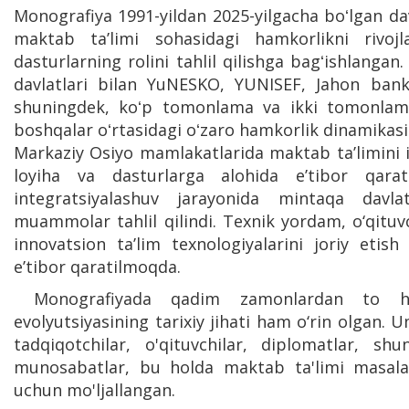
Monografiya 1991-yildan 2025-yilgacha boʻlgan d
maktab taʼlimi sohasidagi hamkorlikni rivojla
dasturlarning rolini tahlil qilishga bagʻishlanga
davlatlari bilan YuNESKO, YUNISEF, Jahon banki
shuningdek, koʻp tomonlama va ikki tomonlama t
boshqalar oʻrtasidagi oʻzaro hamkorlik dinamikasi k
Markaziy Osiyo mamlakatlarida maktab ta’limini is
loyiha va dasturlarga alohida e’tibor qaratil
integratsiyalashuv jarayonida mintaqa davl
muammolar tahlil qilindi. Texnik yordam, o‘qituvc
innovatsion ta’lim texnologiyalarini joriy etis
e’tibor qaratilmoqda.
Monografiyada qadim zamonlardan to hoz
evolyutsiyasining tarixiy jihati ham o‘rin olga
tadqiqotchilar, o'qituvchilar, diplomatlar, sh
munosabatlar, bu holda maktab ta'limi masalal
uchun mo'ljallangan.