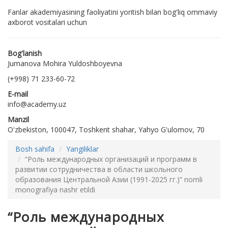
Fanlar akademiyasining faoliyatini yoritish bilan bog'liq ommaviy
axborot vositalari uchun
Bog'lanish
Jumanova Mohira Yuldoshboyevna
(+998) 71 233-60-72
E-mail
info@academy.uz
Manzil
O'zbekiston, 100047, Toshkent shahar, Yahyo G'ulomov, 70
Bosh sahifa
Yangiliklar
“Роль международных организаций и программ в
развитии сотрудничества в области школьного
образования Центральной Азии (1991-2025 гг.)” nomli
monografiya nashr etildi
“Роль международных