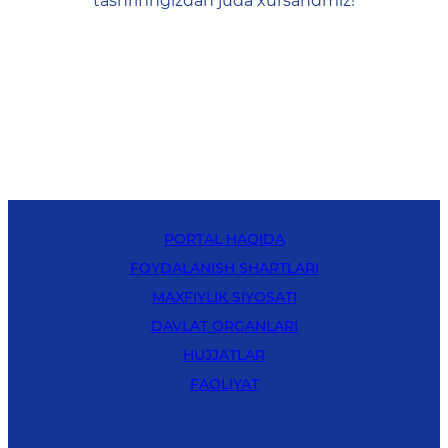
tashrifingizdan juda xursandmiz!
PORTAL HAQIDA
FOYDALANISH SHARTLARI
MAXFIYLIK SIYOSATI
DAVLAT ORGANLARI
HUJJATLAR
FAOLIYAT