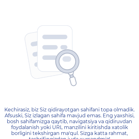
404 — Страница не найд
Kechirasiz, biz Siz qidirayotgan sahifani topa olmadik.
Afsuski, Siz izlagan sahifa mavjud emas. Eng yaxshisi,
bosh sahifamizga qaytib, navigatsiya va qidiruvdan
foydalanish yoki URL manzilini kiritishda xatolik
borligini tekshirgan ma'qul. Sizga katta rahmat,