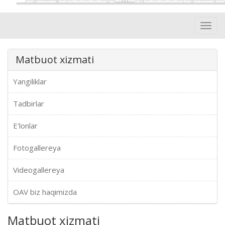
Toggl
navig
Matbuot xizmati
Yangiliklar
Tadbirlar
E'lonlar
Fotogallereya
Videogallereya
OAV biz haqimizda
Matbuot xizmati