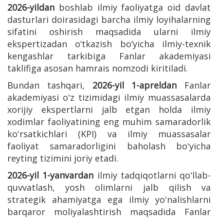
2026-yildan
boshlab ilmiy faoliyatga oid davlat
dasturlari doirasidagi barcha ilmiy loyihalarning
sifatini oshirish maqsadida ularni ilmiy
ekspertizadan o‘tkazish bo‘yicha ilmiy-texnik
kengashlar tarkibiga Fanlar akademiyasi
taklifiga asosan hamrais nomzodi kiritiladi.
Bundan tashqari,
2026-yil 1-apreldan
Fanlar
akademiyasi oʻz tizimidagi ilmiy muassasalarda
xorijiy ekspertlarni jalb etgan holda ilmiy
xodimlar faoliyatining eng muhim samaradorlik
koʻrsatkichlari (KPI) va ilmiy muassasalar
faoliyat samaradorligini baholash boʻyicha
reyting tizimini joriy etadi.
2026-yil 1-yanvardan
ilmiy tadqiqotlarni qoʻllab-
quvvatlash, yosh olimlarni jalb qilish va
strategik ahamiyatga ega ilmiy yoʻnalishlarni
barqaror moliyalashtirish maqsadida Fanlar