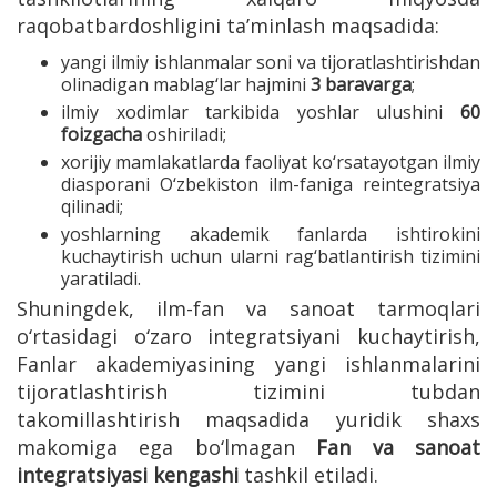
raqobatbardoshligini taʼminlash maqsadida:
yangi ilmiy ishlanmalar soni va tijoratlashtirishdan
olinadigan mablag‘lar hajmini
3 baravarga
;
ilmiy xodimlar tarkibida yoshlar ulushini
60
foizgacha
oshiriladi;
xorijiy mamlakatlarda faoliyat ko‘rsatayotgan ilmiy
diasporani O‘zbekiston ilm-faniga reintegratsiya
qilinadi;
yoshlarning akademik fanlarda ishtirokini
kuchaytirish uchun ularni rag‘batlantirish tizimini
yaratiladi.
Shuningdek, ilm-fan va sanoat tarmoqlari
o‘rtasidagi o‘zaro integratsiyani kuchaytirish,
Fanlar akademiyasining yangi ishlanmalarini
tijoratlashtirish tizimini tubdan
takomillashtirish maqsadida yuridik shaxs
makomiga ega bo‘lmagan
Fan va sanoat
integratsiyasi kengashi
tashkil etiladi.