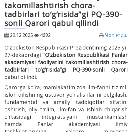
takomillashtirish chora-
tadbirlari to‘g‘risida”gi PQ-390-
sonli Qarori qabul qilindi
29.12.2025
4692
Чоп этиш
O‘zbekiston Respublikasi Prezidentining 2025-yil
27-dekabrdagi “
O‘zbekiston Respublikasi Fanlar
akademiyasi faoliyatini takomillashtirish chora-
tadbirlari to‘g‘risida”gi PQ-390-sonli Qarori
qabul qilindi.
Qarorga ko‘ra, mamlakatimizda ilm-fanni tizimli
isloh qilishning ustuvor yo‘nalishlarini belgilash,
fundamental va amaliy tadqiqotlar sifatini
oshirish, oliy taʼlim, ilm-fan va ishlab chiqarish
o‘rtasidagi integratsiyani mustahkamlash
hamda Fanlar akademiyasi ilmiy
tashkilotlarining xalqaro miqyosda