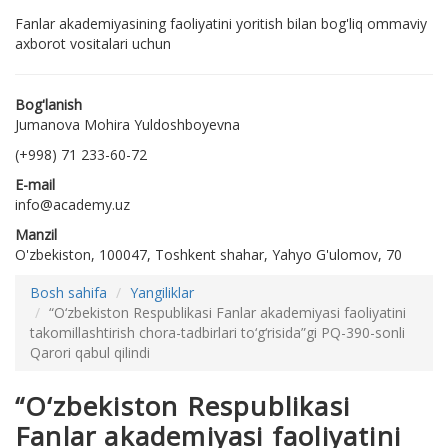
Fanlar akademiyasining faoliyatini yoritish bilan bog'liq ommaviy
axborot vositalari uchun
Bog'lanish
Jumanova Mohira Yuldoshboyevna
(+998) 71 233-60-72
E-mail
info@academy.uz
Manzil
O'zbekiston, 100047, Toshkent shahar, Yahyo G'ulomov, 70
Bosh sahifa
Yangiliklar
“O‘zbekiston Respublikasi Fanlar akademiyasi faoliyatini
takomillashtirish chora-tadbirlari to‘g‘risida”gi PQ-390-sonli
Qarori qabul qilindi
“O‘zbekiston Respublikasi
Fanlar akademiyasi faoliyatini