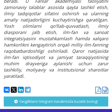
beradi. U Fanlar akademiyasi faoliyatini
zamonaviy talablar asosida qayta tashkil etish,
ilmiy tadqiqotlar sifatini oshirish va ularning
amaliy natijadorligini kuchaytirishga qaratilgan.
Yosh olimlarni qo‘llab-quvvatlash, ilmiy
diasporani jalb etish, ilm-fan va sanoat
integratsiyasini mustahkamlash hamda xalqaro
hamkorlikni kengaytirish orqali milliy ilm-fanning
raqobatbardoshligi oshiriladi. Qaror natijasida
ilm-fan iqtisodiyot va jamiyat taraqqiyotining
muhim drayveriga aylanishi uchun zarur
tashkiliy, moliyaviy va institutsional sharoitlar
yaratiladi.
Yangiliklarni telegram kanalimizda kuzatib boring!