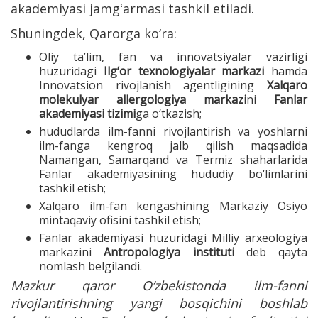
akademiyasi jamgʻarmasi tashkil etiladi.
Shuningdek, Qarorga ko‘ra:
Oliy taʼlim, fan va innovatsiyalar vazirligi
huzuridagi
Ilg‘or texnologiyalar markazi
hamda
Innovatsion rivojlanish agentligining
Xalqaro
molekulyar allergologiya markazi
ni
Fanlar
akademiyasi tizimi
ga o‘tkazish;
hududlarda ilm-fanni rivojlantirish va yoshlarni
ilm-fanga kengroq jalb qilish maqsadida
Namangan, Samarqand va Termiz shaharlarida
Fanlar akademiyasining hududiy bo‘limlarini
tashkil etish;
Xalqaro ilm-fan kengashining Markaziy Osiyo
mintaqaviy ofisini tashkil etish;
Fanlar akademiyasi huzuridagi Milliy arxeologiya
markazini
Antropologiya instituti
deb qayta
nomlash belgilandi.
Mazkur qaror O‘zbekistonda ilm-fanni
rivojlantirishning yangi bosqichini boshlab