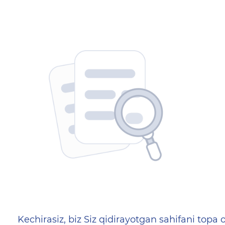
404 — Страница не найд
Kechirasiz, biz Siz qidirayotgan sahifani topa o