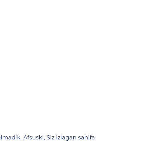
ена
lmadik. Afsuski, Siz izlagan sahifa