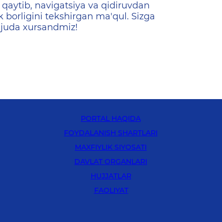
qaytib, navigatsiya va qidiruvdan
k borligini tekshirgan ma'qul. Sizga
 juda xursandmiz!
PORTAL HAQIDA
FOYDALANISH SHARTLARI
MAXFIYLIK SIYOSATI
DAVLAT ORGANLARI
HUJJATLAR
FAOLIYAT