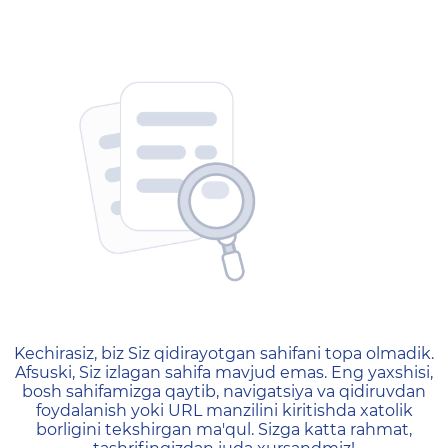
404 — Страница не найд
Kechirasiz, biz Siz qidirayotgan sahifani topa olmadik.
Afsuski, Siz izlagan sahifa mavjud emas. Eng yaxshisi,
bosh sahifamizga qaytib, navigatsiya va qidiruvdan
foydalanish yoki URL manzilini kiritishda xatolik
borligini tekshirgan ma'qul. Sizga katta rahmat,