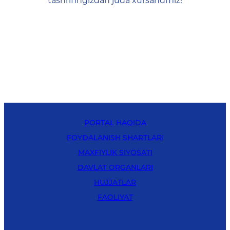
tashrifingizdan juda xursandmiz!
PORTAL HAQIDA
FOYDALANISH SHARTLARI
MAXFIYLIK SIYOSATI
DAVLAT ORGANLARI
HUJJATLAR
FAOLIYAT