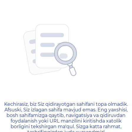
404 — Страница не найд
Kechirasiz, biz Siz qidirayotgan sahifani topa olmadik.
Afsuski, Siz izlagan sahifa mavjud emas. Eng yaxshisi,
bosh sahifamizga qaytib, navigatsiya va qidiruvdan
foydalanish yoki URL manzilini kiritishda xatolik
borligini tekshirgan ma'qul. Sizga katta rahmat,