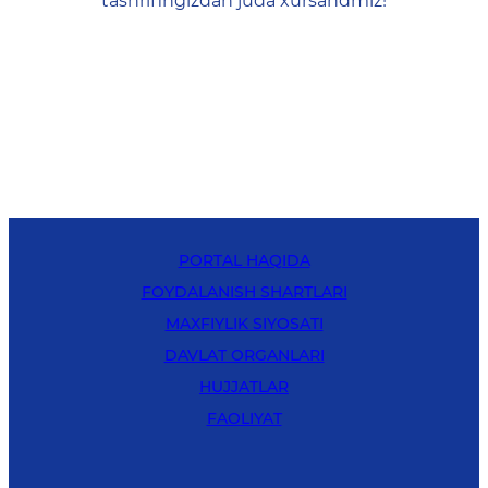
tashrifingizdan juda xursandmiz!
PORTAL HAQIDA
FOYDALANISH SHARTLARI
MAXFIYLIK SIYOSATI
DAVLAT ORGANLARI
HUJJATLAR
FAOLIYAT