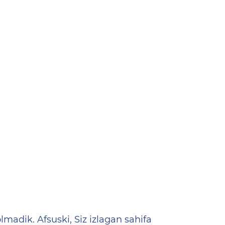
ена
lmadik. Afsuski, Siz izlagan sahifa