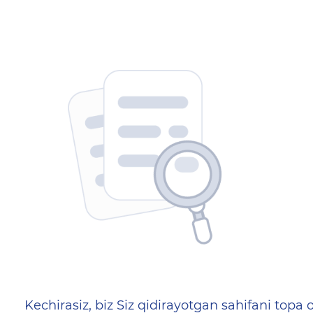
404 — Страница не найд
Kechirasiz, biz Siz qidirayotgan sahifani topa o