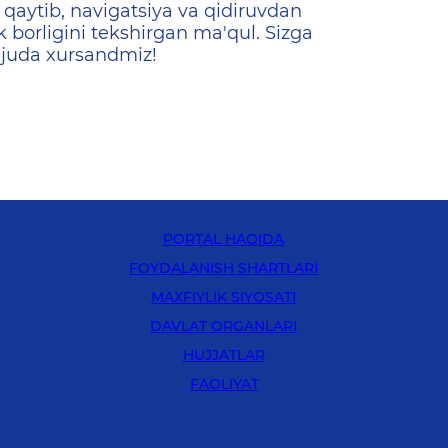
qaytib, navigatsiya va qidiruvdan
k borligini tekshirgan ma'qul. Sizga
 juda xursandmiz!
PORTAL HAQIDA
FOYDALANISH SHARTLARI
MAXFIYLIK SIYOSATI
DAVLAT ORGANLARI
HUJJATLAR
FAOLIYAT