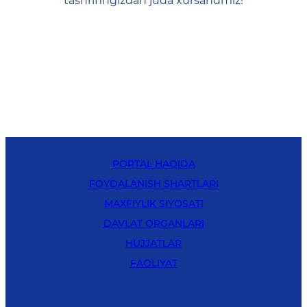
tashrifingizdan juda xursandmiz!
PORTAL HAQIDA
FOYDALANISH SHARTLARI
MAXFIYLIK SIYOSATI
DAVLAT ORGANLARI
HUJJATLAR
FAOLIYAT