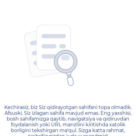
404 — Страница не найд
Kechirasiz, biz Siz qidirayotgan sahifani topa olmadik.
Afsuski, Siz izlagan sahifa mavjud emas. Eng yaxshisi,
bosh sahifamizga qaytib, navigatsiya va qidiruvdan
foydalanish yoki URL manzilini kiritishda xatolik
borligini tekshirgan ma'qul. Sizga katta rahmat,