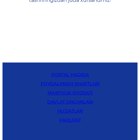
tashrifingizdan juda xursandmiz!
PORTAL HAQIDA
FOYDALANISH SHARTLARI
MAXFIYLIK SIYOSATI
DAVLAT ORGANLARI
HUJJATLAR
FAOLIYAT