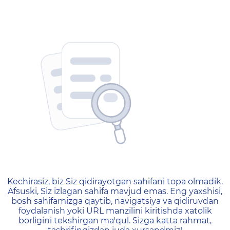
404 — Страница не найд
Kechirasiz, biz Siz qidirayotgan sahifani topa olmadik.
Afsuski, Siz izlagan sahifa mavjud emas. Eng yaxshisi,
bosh sahifamizga qaytib, navigatsiya va qidiruvdan
foydalanish yoki URL manzilini kiritishda xatolik
borligini tekshirgan ma'qul. Sizga katta rahmat,