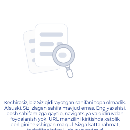
404 — Страница не найд
Kechirasiz, biz Siz qidirayotgan sahifani topa olmadik.
Afsuski, Siz izlagan sahifa mavjud emas. Eng yaxshisi,
bosh sahifamizga qaytib, navigatsiya va qidiruvdan
foydalanish yoki URL manzilini kiritishda xatolik
borligini tekshirgan ma'qul. Sizga katta rahmat,