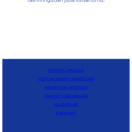
tashrifingizdan juda xursandmiz!
PORTAL HAQIDA
FOYDALANISH SHARTLARI
MAXFIYLIK SIYOSATI
DAVLAT ORGANLARI
HUJJATLAR
FAOLIYAT