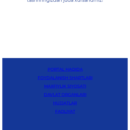
tashrifingizdan juda xursandmiz!
PORTAL HAQIDA
FOYDALANISH SHARTLARI
MAXFIYLIK SIYOSATI
DAVLAT ORGANLARI
HUJJATLAR
FAOLIYAT