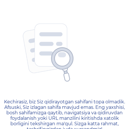
404 — Страница не найд
Kechirasiz, biz Siz qidirayotgan sahifani topa olmadik.
Afsuski, Siz izlagan sahifa mavjud emas. Eng yaxshisi,
bosh sahifamizga qaytib, navigatsiya va qidiruvdan
foydalanish yoki URL manzilini kiritishda xatolik
borligini tekshirgan ma'qul. Sizga katta rahmat,