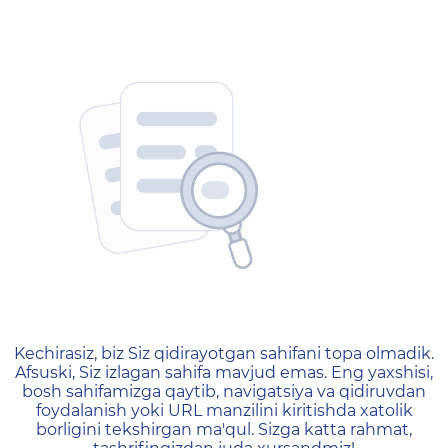
404 — Страница не найд
Kechirasiz, biz Siz qidirayotgan sahifani topa olmadik.
Afsuski, Siz izlagan sahifa mavjud emas. Eng yaxshisi,
bosh sahifamizga qaytib, navigatsiya va qidiruvdan
foydalanish yoki URL manzilini kiritishda xatolik
borligini tekshirgan ma'qul. Sizga katta rahmat,