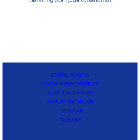
tashrifingizdan juda xursandmiz!
PORTAL HAQIDA
FOYDALANISH SHARTLARI
MAXFIYLIK SIYOSATI
DAVLAT ORGANLARI
HUJJATLAR
FAOLIYAT