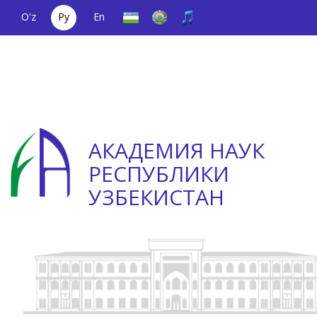
O'z
Ру
En
Единый
(+998) 71
;
Телефон
(+998) 71
телефонный
2000036
доверия
2335623
номер
АКАДЕМИЯ НАУК
РЕСПУБЛИКИ
УЗБЕКИСТАН