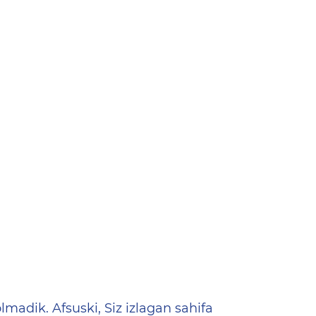
ена
lmadik. Afsuski, Siz izlagan sahifa