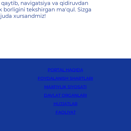
qaytib, navigatsiya va qidiruvdan
k borligini tekshirgan ma'qul. Sizga
 juda xursandmiz!
PORTAL HAQIDA
FOYDALANISH SHARTLARI
MAXFIYLIK SIYOSATI
DAVLAT ORGANLARI
HUJJATLAR
FAOLIYAT