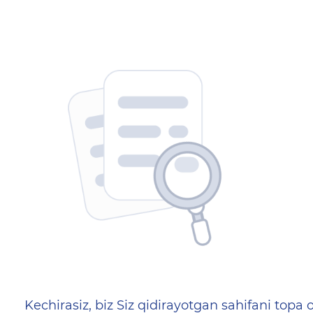
404 — Страница не найд
Kechirasiz, biz Siz qidirayotgan sahifani topa o