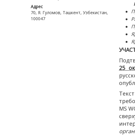
Адрес
П
70, Я. Гуломов, Ташкент, Узбекистан,
100047
Р
П
Я
Я
УЧАС
Подтв
25 ок
русс
опубл
Текс
требо
МS WO
свер
инте
орган