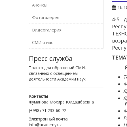
Анонсы
16.1
Фотогалерея
4-5 
Респ
Видеогалерия
ТЕХН
возр
СМИ о нас
Респу
Пресс служба
ТЕМА
Ядер
Только для обращений СМИ,
связанных с освещением
Т
деятельности Академии наук
Ф
Я
Контакты
Я
Жуманова Мохира Юлдашбаевна
Р
(+998) 71 233-60-72
Ф
Р
Электронный почта
info@academy.uz
Н