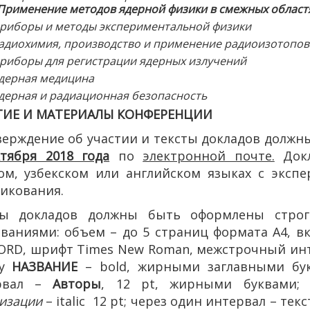
Применение методов ядерной физики в смежных областях
риборы и методы экспериментальной физики
адиохимия, производство и применение радиоизотопов
риборы для регистрации ядерных излучений
дерная медицина
дерная и радиационная безопасность
ТИЕ И МАТЕРИАЛЫ КОНФЕРЕНЦИИ
ерждение об участии и тексты докладов должн
тября 2018 года
по
электронной почте.
Докл
ком, узбекском или английском языках с экс
икования.
ты докладов должны быть оформлены строг
ваниями: объем – до 5 страниц формата А4, в
RD, шрифт Times New Roman, межстрочный интер
ху
НАЗВАНИЕ
– bold, жирными заглавными бук
рвал –
Авторы
, 12 pt, жирными буквами;
изации
– italic 12 pt; через один интервал – тек