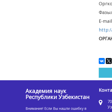
Оргко
Фазыл
Е-mail
http:/
ОРГА
Академия наук
Конт
Республики Узбекистан
70
Уз
Внимание! Если Вы нашли ошибку в