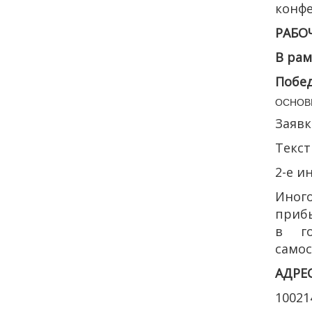
конфе
РАБО
В рам
Побед
ОСНОВ
Заяв
Те
2-е 
Иног
прибы
в го
самос
АДРЕ
10021