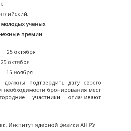
е.
английский.
т молодых ученых
енежные премии
 25 октября
тября
 15 ноября
, должны подтвердить дату своего
ем необходимости бронирования мест
ородние участники оплачивают
бек, Институт ядерной физики АН РУ