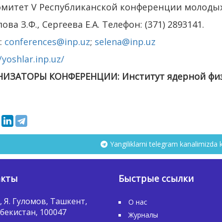
митет V Республиканской конференции молодых
ова З.Ф., Сергеева Е.А. Телефон: (371) 2893141.
:
conferences@inp.uz
;
selena@inp.uz
/yoshlar.inp.uz/
НИЗАТОРЫ КОНФЕРЕНЦИИ: Институт ядерной физ
Yangiliklarni telegram kanalimizda 
акты
Быстрые ссылки
, Я. Гуломов, Ташкент,
О нас
бекистан, 100047
Журналы