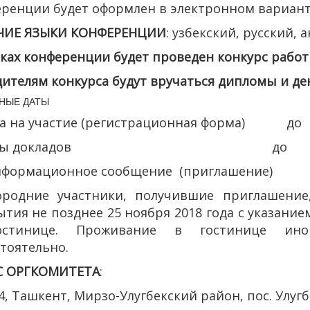
ренции будет оформлен в электронном вариант
ЧИЕ ЯЗЫКИ КОНФЕРЕНЦИИ
: узбекский, русский, 
ках конференции будет проведен конкурс рабо
ителям конкурса будут вручаться дипломы и д
НЫЕ ДАТЫ
ка на участие (регистрационная форма) до
ксты докладов до 25 ок
информационное сообщение (приглашение)
ородние участники, получившие приглашение
тия не позднее 25 ноября 2018 года с указани
стинице. Проживание в гостинице иног
тоятельно.
С ОРГКОМИТЕТА
:
4, Ташкент, Мирзо-Улугбекский район, пос. Улуг