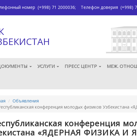
елефонный номер
(+998) 71 2000036
;
Телефон доверия
(+998) 7
К
ЗБЕКИСТАН
ДОКУМЕНТЫ
УСЛУГИ
ПРЕСС ЦЕНТР
МЕЖ. ОТНО
ная
Объявления
Республиканская конференция молодых физиков Узбекистана
еспубликанская конференция мо
екистана «ЯДЕРНАЯ ФИЗИКА И