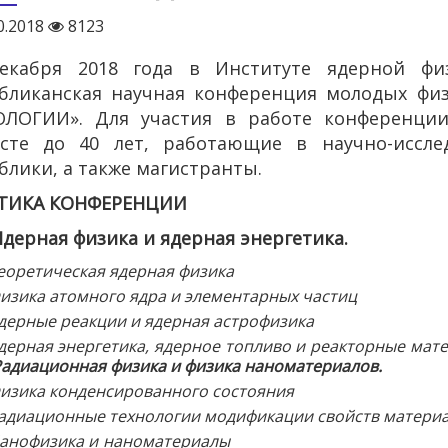
0.2018
8123
декабря 2018 года в Институте ядерной ф
убликанская научная конференция молодых ф
ОЛОГИИ». Для участия в работе конференци
асте до 40 лет, работающие в научно-иссле
блики, а также магистранты.
ТИКА КОНФЕРЕНЦИИ
ная физика и ядерная энергетика.
еоретическая ядерная физика
изика атомного ядра и элементарных частиц
дерные реакции и ядерная астрофизика
дерная энергетика, ядерное топливо и реакторные мат
адиационная физика и физика наноматериалов.
изика конденсированного состояния
адиационные технологии модификации свойств матери
анофизика и наноматериалы