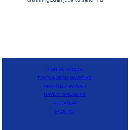
tashrifingizdan juda xursandmiz!
PORTAL HAQIDA
FOYDALANISH SHARTLARI
MAXFIYLIK SIYOSATI
DAVLAT ORGANLARI
HUJJATLAR
FAOLIYAT