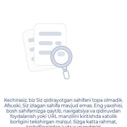
404 — Страница не найд
Kechirasiz, biz Siz qidirayotgan sahifani topa olmadik.
Afsuski, Siz izlagan sahifa mavjud emas. Eng yaxshisi,
bosh sahifamizga qaytib, navigatsiya va qidiruvdan
foydalanish yoki URL manzilini kiritishda xatolik
borligini tekshirgan ma'qul. Sizga katta rahmat,