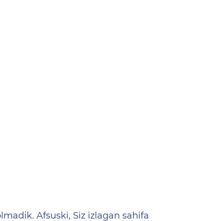
ена
lmadik. Afsuski, Siz izlagan sahifa