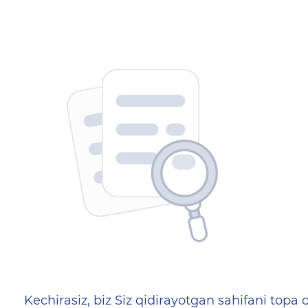
404 — Страница не найд
Kechirasiz, biz Siz qidirayotgan sahifani topa o