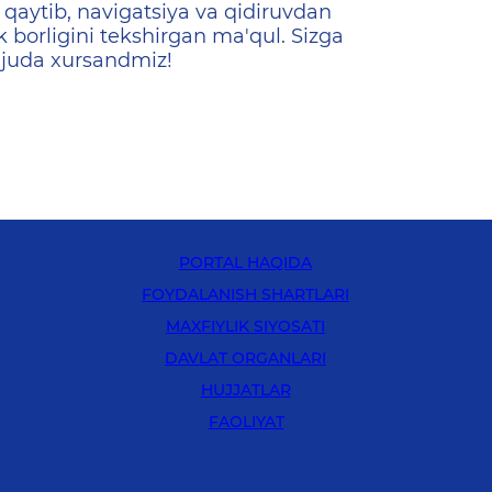
qaytib, navigatsiya va qidiruvdan
k borligini tekshirgan ma'qul. Sizga
 juda xursandmiz!
PORTAL HAQIDA
FOYDALANISH SHARTLARI
MAXFIYLIK SIYOSATI
DAVLAT ORGANLARI
HUJJATLAR
FAOLIYAT