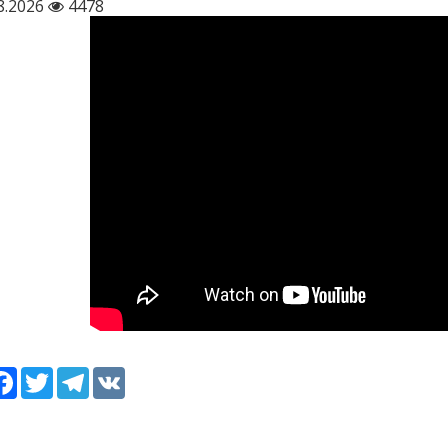
8.2026
4478
сурс
Facebook
Twitter
Telegram
VK