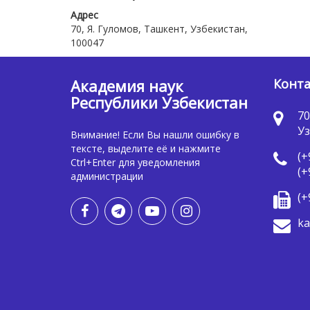
Адрес
70, Я. Гуломов, Ташкент, Узбекистан,
100047
Академия наук
Конт
Республики Узбекистан
70
Уз
Внимание! Если Вы нашли ошибку в
тексте, выделите её и нажмите
(+
Ctrl+Enter для уведомления
(+
администрации
(+
ka