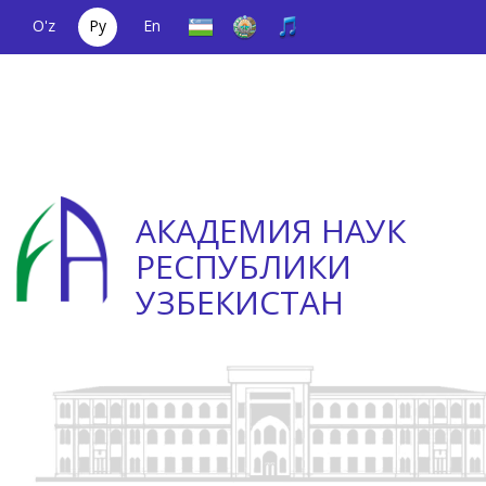
O'z
Ру
En
Единый
(+998) 71
;
Телефон
(+998) 71
телефонный
2000036
доверия
2335623
номер
АКАДЕМИЯ НАУК
РЕСПУБЛИКИ
УЗБЕКИСТАН