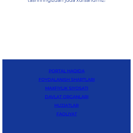
tashrifingizdan juda xursandmiz!
PORTAL HAQIDA
FOYDALANISH SHARTLARI
MAXFIYLIK SIYOSATI
DAVLAT ORGANLARI
HUJJATLAR
FAOLIYAT