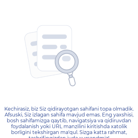
404 — Страница не найд
Kechirasiz, biz Siz qidirayotgan sahifani topa olmadik.
Afsuski, Siz izlagan sahifa mavjud emas. Eng yaxshisi,
bosh sahifamizga qaytib, navigatsiya va qidiruvdan
foydalanish yoki URL manzilini kiritishda xatolik
borligini tekshirgan ma'qul. Sizga katta rahmat,