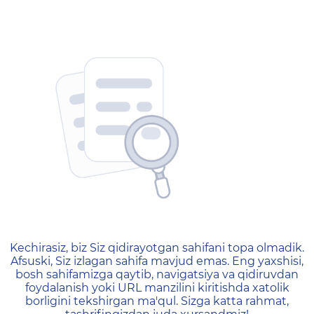
404 — Страница не найд
Kechirasiz, biz Siz qidirayotgan sahifani topa olmadik.
Afsuski, Siz izlagan sahifa mavjud emas. Eng yaxshisi,
bosh sahifamizga qaytib, navigatsiya va qidiruvdan
foydalanish yoki URL manzilini kiritishda xatolik
borligini tekshirgan ma'qul. Sizga katta rahmat,