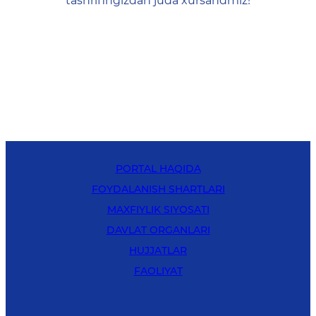
tashrifingizdan juda xursandmiz!
PORTAL HAQIDA
FOYDALANISH SHARTLARI
MAXFIYLIK SIYOSATI
DAVLAT ORGANLARI
HUJJATLAR
FAOLIYAT