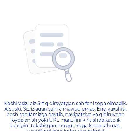
404 — Страница не найд
Kechirasiz, biz Siz qidirayotgan sahifani topa olmadik.
Afsuski, Siz izlagan sahifa mavjud emas. Eng yaxshisi,
bosh sahifamizga qaytib, navigatsiya va qidiruvdan
foydalanish yoki URL manzilini kiritishda xatolik
borligini tekshirgan ma'qul. Sizga katta rahmat,