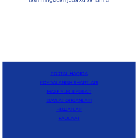
tashrifingizdan juda xursandmiz!
PORTAL HAQIDA
FOYDALANISH SHARTLARI
MAXFIYLIK SIYOSATI
DAVLAT ORGANLARI
HUJJATLAR
FAOLIYAT