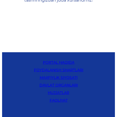
tashrifingizdan juda xursandmiz!
PORTAL HAQIDA
FOYDALANISH SHARTLARI
MAXFIYLIK SIYOSATI
DAVLAT ORGANLARI
HUJJATLAR
FAOLIYAT