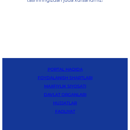
tashrifingizdan juda xursandmiz!
PORTAL HAQIDA
FOYDALANISH SHARTLARI
MAXFIYLIK SIYOSATI
DAVLAT ORGANLARI
HUJJATLAR
FAOLIYAT