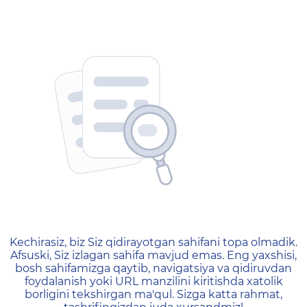
404 — Страница не найд
Kechirasiz, biz Siz qidirayotgan sahifani topa olmadik.
Afsuski, Siz izlagan sahifa mavjud emas. Eng yaxshisi,
bosh sahifamizga qaytib, navigatsiya va qidiruvdan
foydalanish yoki URL manzilini kiritishda xatolik
borligini tekshirgan ma'qul. Sizga katta rahmat,