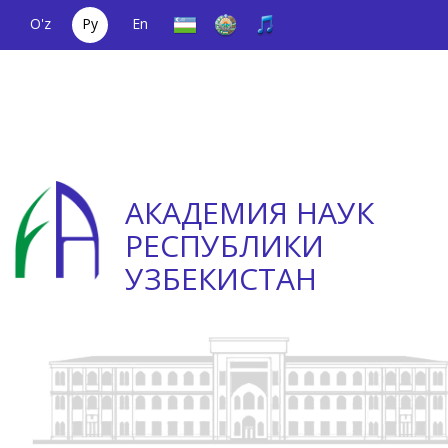
O'z
Ру
En
Единый
(+998) 71
;
Телефон
(+998) 71
телефонный
2000036
доверия
2335623
номер
АКАДЕМИЯ НАУК
РЕСПУБЛИКИ
УЗБЕКИСТАН