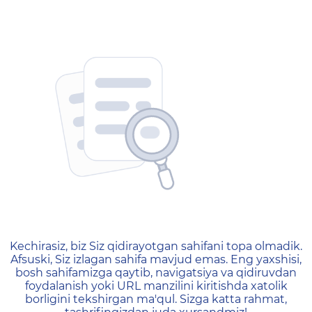
404 — Страница не найд
Kechirasiz, biz Siz qidirayotgan sahifani topa olmadik.
Afsuski, Siz izlagan sahifa mavjud emas. Eng yaxshisi,
bosh sahifamizga qaytib, navigatsiya va qidiruvdan
foydalanish yoki URL manzilini kiritishda xatolik
borligini tekshirgan ma'qul. Sizga katta rahmat,