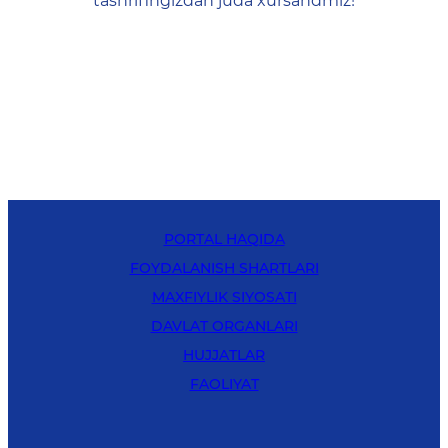
tashrifingizdan juda xursandmiz!
PORTAL HAQIDA
FOYDALANISH SHARTLARI
MAXFIYLIK SIYOSATI
DAVLAT ORGANLARI
HUJJATLAR
FAOLIYAT