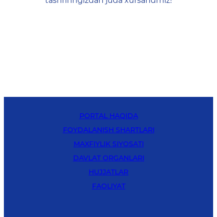
tashrifingizdan juda xursandmiz!
PORTAL HAQIDA
FOYDALANISH SHARTLARI
MAXFIYLIK SIYOSATI
DAVLAT ORGANLARI
HUJJATLAR
FAOLIYAT