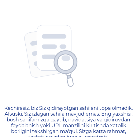
404 — Страница не найд
Kechirasiz, biz Siz qidirayotgan sahifani topa olmadik.
Afsuski, Siz izlagan sahifa mavjud emas. Eng yaxshisi,
bosh sahifamizga qaytib, navigatsiya va qidiruvdan
foydalanish yoki URL manzilini kiritishda xatolik
borligini tekshirgan ma'qul. Sizga katta rahmat,