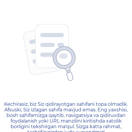
404 — Страница не найд
Kechirasiz, biz Siz qidirayotgan sahifani topa olmadik.
Afsuski, Siz izlagan sahifa mavjud emas. Eng yaxshisi,
bosh sahifamizga qaytib, navigatsiya va qidiruvdan
foydalanish yoki URL manzilini kiritishda xatolik
borligini tekshirgan ma'qul. Sizga katta rahmat,