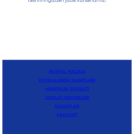
tashrifingizdan juda xursandmiz!
PORTAL HAQIDA
FOYDALANISH SHARTLARI
MAXFIYLIK SIYOSATI
DAVLAT ORGANLARI
HUJJATLAR
FAOLIYAT