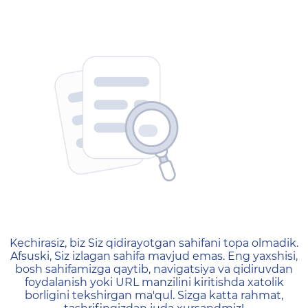
404 — Страница не найд
Kechirasiz, biz Siz qidirayotgan sahifani topa olmadik.
Afsuski, Siz izlagan sahifa mavjud emas. Eng yaxshisi,
bosh sahifamizga qaytib, navigatsiya va qidiruvdan
foydalanish yoki URL manzilini kiritishda xatolik
borligini tekshirgan ma'qul. Sizga katta rahmat,