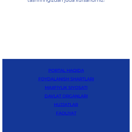
tashrifingizdan juda xursandmiz!
PORTAL HAQIDA
FOYDALANISH SHARTLARI
MAXFIYLIK SIYOSATI
DAVLAT ORGANLARI
HUJJATLAR
FAOLIYAT