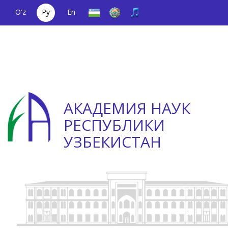
O'z
Ру
En
Единый
(+998) 71
;
Телефон
(+998) 71
телефонный
2000036
доверия
2335623
номер
АКАДЕМИЯ НАУК
РЕСПУБЛИКИ
УЗБЕКИСТАН