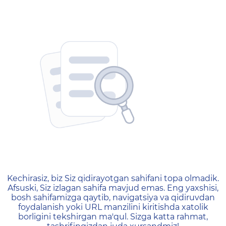
404 — Страница не найд
Kechirasiz, biz Siz qidirayotgan sahifani topa olmadik.
Afsuski, Siz izlagan sahifa mavjud emas. Eng yaxshisi,
bosh sahifamizga qaytib, navigatsiya va qidiruvdan
foydalanish yoki URL manzilini kiritishda xatolik
borligini tekshirgan ma'qul. Sizga katta rahmat,