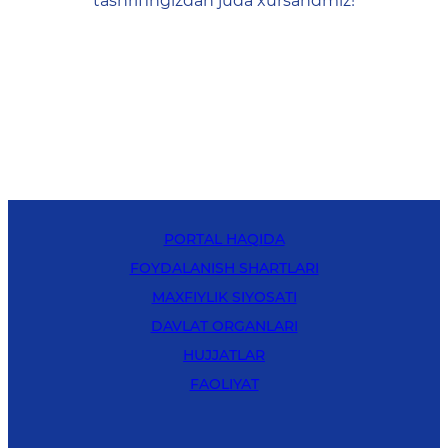
tashrifingizdan juda xursandmiz!
PORTAL HAQIDA
FOYDALANISH SHARTLARI
MAXFIYLIK SIYOSATI
DAVLAT ORGANLARI
HUJJATLAR
FAOLIYAT